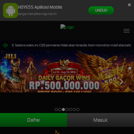
×
HOYE55 Aplikasi Mobile
UNDUH
Jangan tampilkan lagi hari ini
.00.00. Selama waktu ini, CQ9 permainan tidak akan tersedia. Kami memohon maaf atas ketidak
Daftar
Masuk