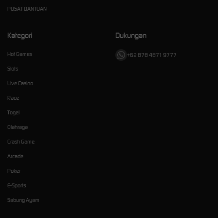
PUSAT BANTUAN
Kategori
Dukungan
Hot Games
+62 878 4871 9777
Slots
Live Casino
Race
Togel
Olahraga
Crash Game
Arcade
Poker
E-Sports
Sabung Ayam