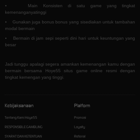
⦁ Main Konsisten di satu game yang tingkat
kemenanganyatinggi
⦁ Gunakan juga bonus bonus yang sisediakan untuk tambahan
modal bermain
⦁ Bermain di jam sepi seperti dini hari untuk keuntungan yang
besar
Jadi tunggu apalagi segera amankan kemenangan kamu dengan
bermain bersama Hoye55 situs game online resmi dengan
tingkat kemengan yang tinggi.
Kebijaksanaan
Platform
Tentang Kami Hoye55
Promosi
RESPONSIBLE GAMBLING
Loyalty
SYARAT DAN KETENTUAN
Referral