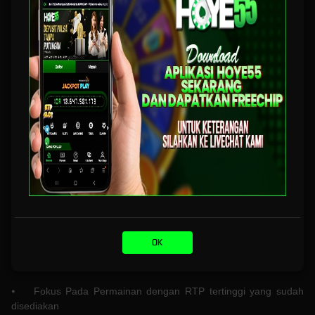
cara daftar akun VIP gratis di hoye55 :
⦁ Buka situs resmi Hoye55
⦁ Isi formulir pendaftaran yang disediakan
⦁ top up saldo untuk bermain
⦁ pilih game dengan winrate tertinggi yang sudah disediakan
Tips Menang Besar di Situs Game Online Winrate Tertinggi
Hoye55
berikut beberapa tips untuk pemain mendapat kemenangan yang
instan. tetapi tetap bijak dalam bermain dan atur keuangan
OK
dengan hati hati.
⦁ Fokus Pada Permainan dengan RTP tertinggi yang sudah
disediakan