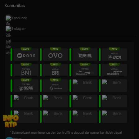
Komunitas
FaceBook
Instagram
* Selama bank maintenance dan bank offline deposit dan penarikan tidak dapat
diproses