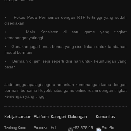
⦁ Fokus Pada Permainan dengan RTP tertinggi yang sudah
disediakan
⦁ Main Konsisten di satu game yang tingkat
kemenanganyatinggi
⦁ Gunakan juga bonus bonus yang sisediakan untuk tambahan
modal bermain
⦁ Bermain di jam sepi seperti dini hari untuk keuntungan yang
besar
Jadi tunggu apalagi segera amankan kemenangan kamu dengan
bermain bersama Hoye55 situs game online resmi dengan tingkat
kemengan yang tinggi.
Kebijaksanaan
Platform
Kategori
Dukungan
Komunitas
Tentang Kami
Promosi
Hot
+62 878 48
FaceBo