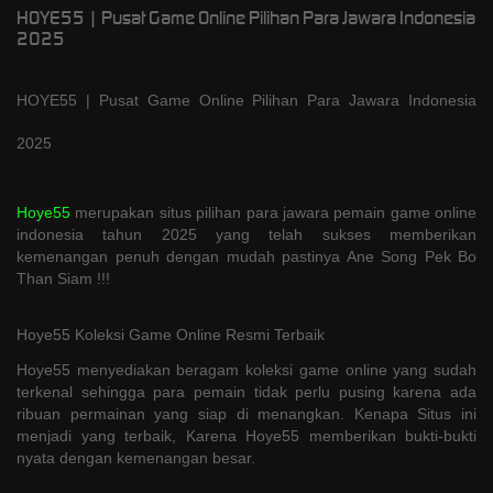
HOYE55 | Pusat Game Online Pilihan Para Jawara Indonesia
2025
HOYE55 | Pusat Game Online Pilihan Para Jawara Indonesia
2025
Hoye55
merupakan situs pilihan para jawara pemain game online
indonesia tahun 2025 yang telah sukses memberikan
kemenangan penuh dengan mudah pastinya Ane Song Pek Bo
Than Siam !!!
Hoye55 Koleksi Game Online Resmi Terbaik
Hoye55 menyediakan beragam koleksi game online yang sudah
terkenal sehingga para pemain tidak perlu pusing karena ada
ribuan permainan yang siap di menangkan. Kenapa Situs ini
menjadi yang terbaik, Karena Hoye55 memberikan bukti-bukti
nyata dengan kemenangan besar.