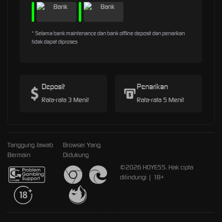
* Selama bank maintenance dan bank offline deposit dan penarikan
tidak dapat diproses
Deposit
Penarikan
Rata-rata 3 Menit
Rata-rata 5 Menit
Tanggung Jawab
Browser Yang
Bermain
Didukung
©2026 HOYE55. Hak cipta
dilindungi | 18+