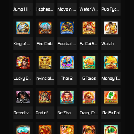
Jump Higher Mobile
Hephaestus
Move n' Jump
Water World
Pub Tycoon
King of Atlantis
Fire Chibi
Football Boots
Fa Cai Shen
Watah Master 2
Lucky Boxes
Invincible Elephant
Thor 2
6 Toros
Money Tree
Detective Dee
God of War M
Ne Zha Advent
Crazy Crazy 2
Da Fa Cai