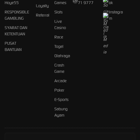
Hoye55
Games
71 9777
ok
Loyalty
RESPONSIBLE
Slots
Instagra
Referral
GAMBLING
m
Live
SYARAT DAN
Casino
KETENTUAN
Race
PUSAT
Togel
BANTUAN
Olahraga
Crash
Game
Arcade
Poker
E-Sports
Sabung
Ayam