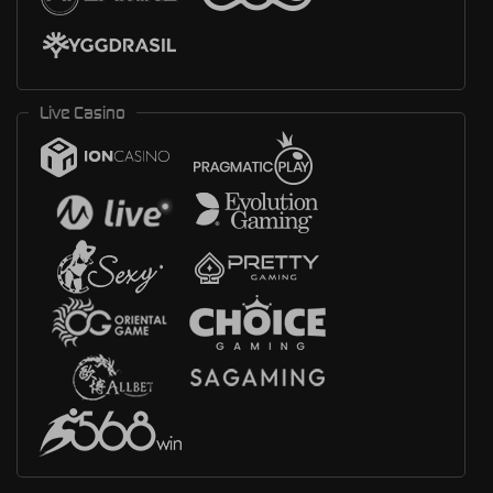
Live Casino