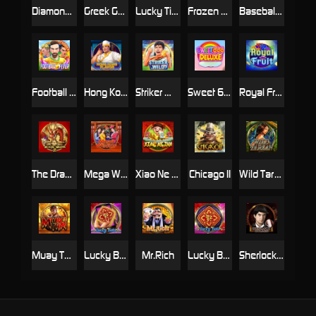
Diamond Fruit
Greek Gods
Lucky Tigers
Frozen World
Baseball Fever
Football Fever M
Hong Kong Flavor
Striker WILD
Sweet 666 Deluxe
Royal Fruit
The Dragon Brings Wealth 2
Mega Winner
Xiao Ne Zha
Chicago II
Wild Tarzan
Muay Thai
Lucky Bats M
Mr.Rich
Lucky Bats
Sherlock Holmes