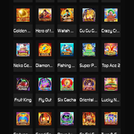
Golden Eggs
Hero of the 3 Kingdoms - Cao Cao
Watah Master Turbo
Gu Gu Gu M
Crazy Crazy
Neko Gems
Diamond Treasure
Fishing King
Super Power Bank
Top Ace 2
Fruit King
Fly Out
Six Gacha
Oriental Beauty
Lucky Neko New Year