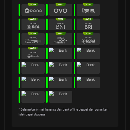
* Selama bank maintenance dan bank offline deposit dan penarikan
tidak dapat diproses