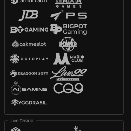
Live Casino