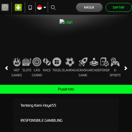
MASUK
DAFTAR
HOT
SLOTS
LIVE
RACE
TOGEL
OLAHRAGA
CRASH
ARCADE
POKER
E-
SABUN
GAMES
CASINO
GAME
SPORTS
AYAM
Pusat Info
Tentang Kami Hoye55
RESPONSIBLE GAMBLING