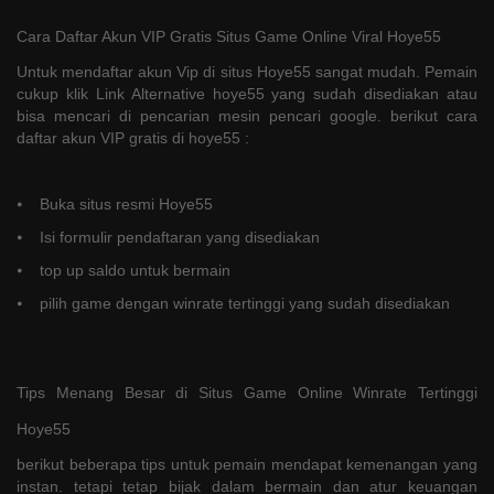
Cara Daftar Akun VIP Gratis Situs Game Online Viral Hoye55
Untuk mendaftar akun Vip di situs Hoye55 sangat mudah. Pemain
cukup klik Link Alternative hoye55 yang sudah disediakan atau
bisa mencari di pencarian mesin pencari google. berikut cara
daftar akun VIP gratis di hoye55 :
⦁ Buka situs resmi Hoye55
⦁ Isi formulir pendaftaran yang disediakan
⦁ top up saldo untuk bermain
⦁ pilih game dengan winrate tertinggi yang sudah disediakan
Tips Menang Besar di Situs Game Online Winrate Tertinggi
Hoye55
berikut beberapa tips untuk pemain mendapat kemenangan yang
instan. tetapi tetap bijak dalam bermain dan atur keuangan