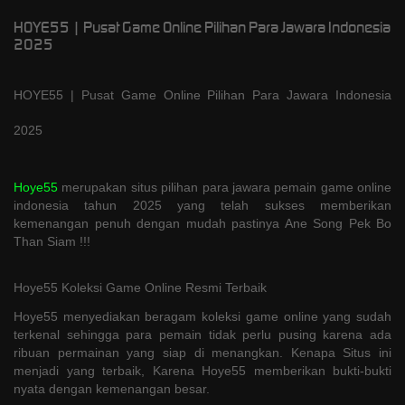
HOYE55 | Pusat Game Online Pilihan Para Jawara Indonesia
2025
HOYE55 | Pusat Game Online Pilihan Para Jawara Indonesia
2025
Hoye55
merupakan situs pilihan para jawara pemain game online
indonesia tahun 2025 yang telah sukses memberikan
kemenangan penuh dengan mudah pastinya Ane Song Pek Bo
Than Siam !!!
Hoye55 Koleksi Game Online Resmi Terbaik
Hoye55 menyediakan beragam koleksi game online yang sudah
terkenal sehingga para pemain tidak perlu pusing karena ada
ribuan permainan yang siap di menangkan. Kenapa Situs ini
menjadi yang terbaik, Karena Hoye55 memberikan bukti-bukti
nyata dengan kemenangan besar.