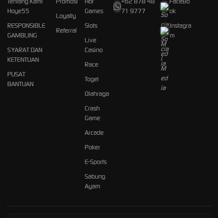
Tentang Kami
Promosi
Hot
+62 878 48
FaceBo
Hoye55
Games
71 9777
ok
Loyalty
RESPONSIBLE
Slots
Instagra
Referral
GAMBLING
m
Live
SYARAT DAN
Casino
KETENTUAN
Race
PUSAT
Togel
BANTUAN
Olahraga
Crash
Game
Arcade
Poker
E-Sports
Sabung
Ayam