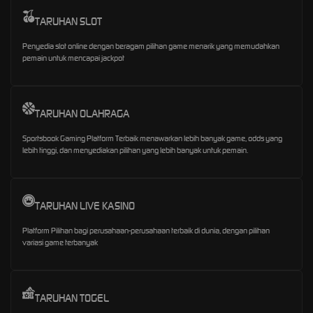
TARUHAN SLOT
Penyedia slot online dengan beragam pilihan game menarik yang memudahkan
pemain untuk mencapai jackpot
TARUHAN OLAHRAGA
Sportsbook Gaming Platform Terbaik menawarkan lebih banyak game, odds yang
lebih tinggi, dan menyediakan pilihan yang lebih banyak untuk pemain.
TARUHAN LIVE KASINO
Platform Pilihan bagi perusahaan-perusahaan terbaik di dunia, dengan pilihan
variasi game terbanyak
TARUHAN TOGEL