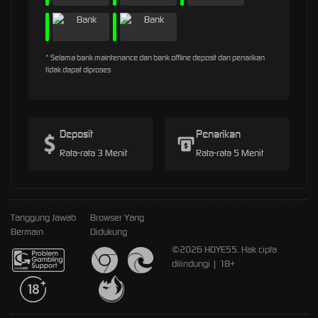
* Selama bank maintenance dan bank offline deposit dan penarikan
tidak dapat diproses
Deposit
Penarikan
Rata-rata 3 Menit
Rata-rata 5 Menit
Tanggung Jawab
Browser Yang
Bermain
Didukung
©2026 HOYE55. Hak cipta
dilindungi | 18+